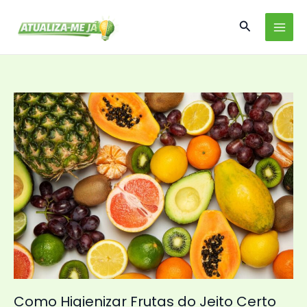
Ir
Pesquisar
para
o
conteúdo
Como Higienizar Frutas do Jeito Certo