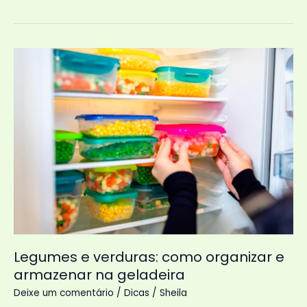
higienizar
legumes
do
jeito
certo
Legumes e verduras: como organizar e
armazenar na geladeira
Deixe um comentário
/
Dicas
/
Sheila