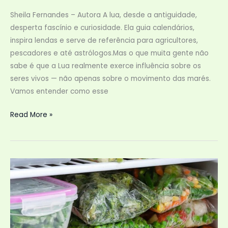
Sheila Fernandes – Autora A lua, desde a antiguidade,
desperta fascínio e curiosidade. Ela guia calendários,
inspira lendas e serve de referência para agricultores,
pescadores e até astrólogos.Mas o que muita gente não
sabe é que a Lua realmente exerce influência sobre os
seres vivos — não apenas sobre o movimento das marés.
Vamos entender como esse
A
Read More »
Lua
afeta
não
só
o
mar,
mas
também