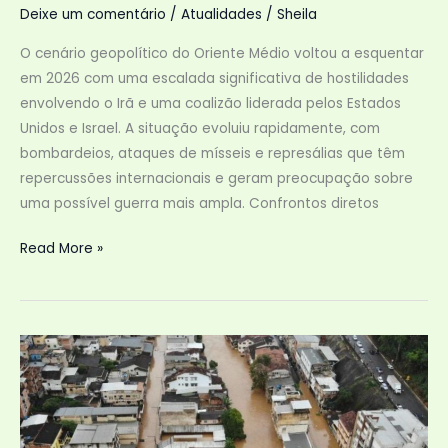
Deixe um comentário
/
Atualidades
/
Sheila
O cenário geopolítico do Oriente Médio voltou a esquentar
em 2026 com uma escalada significativa de hostilidades
envolvendo o Irã e uma coalizão liderada pelos Estados
Unidos e Israel. A situação evoluiu rapidamente, com
bombardeios, ataques de mísseis e represálias que têm
repercussões internacionais e geram preocupação sobre
uma possível guerra mais ampla. Confrontos diretos
Guerra
Read More »
no
Irã:
Conflito
Atual
e
Impactos
Globais