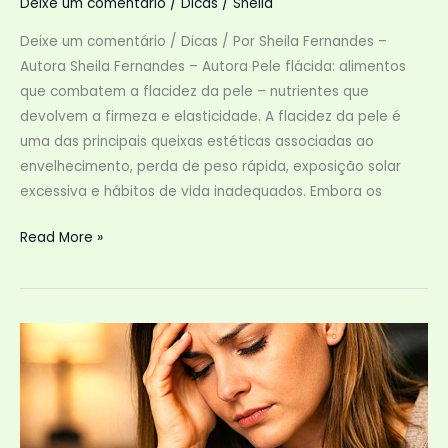
Deixe um comentário
/
Dicas
/
Sheila
Deixe um comentário / Dicas / Por Sheila Fernandes –
Autora Sheila Fernandes – Autora Pele flácida: alimentos
que combatem a flacidez da pele – nutrientes que
devolvem a firmeza e elasticidade. A flacidez da pele é
uma das principais queixas estéticas associadas ao
envelhecimento, perda de peso rápida, exposição solar
excessiva e hábitos de vida inadequados. Embora os
Pele
Read More »
flácida:
Alimentos
que
Combatem
a
Flacidez
da
Pele