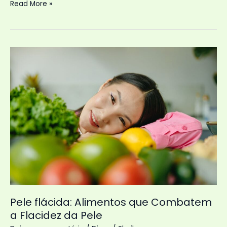
Congelar
Read More »
alimentos
é
uma
escolha
inteligente
Pele flácida: Alimentos que Combatem
a Flacidez da Pele