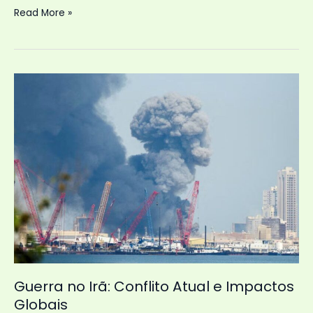
Cansada
Read More »
das
Redes
Sociais?
Entenda
o
Porquê
Guerra no Irã: Conflito Atual e Impactos
Globais