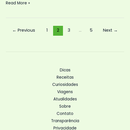
Fortes
Read More »
chuvas
em
Minas
←
Previous
1
2
3
…
5
Next
→
Gerais:
impactos
e
resposta
à
crise.
Dicas
Receitas
Curiosidades
Viagens
Atualidades
Sobre
Contato
Transparência
Privacidade