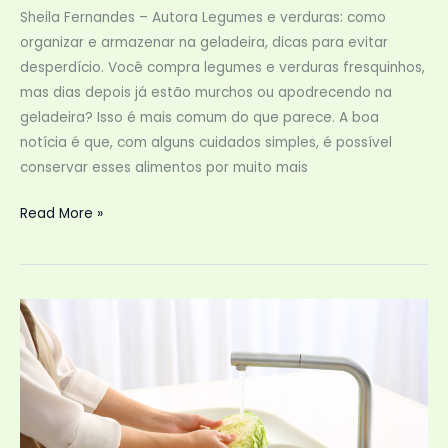
Sheila Fernandes – Autora Legumes e verduras: como
organizar e armazenar na geladeira, dicas para evitar
desperdício. Você compra legumes e verduras fresquinhos,
mas dias depois já estão murchos ou apodrecendo na
geladeira? Isso é mais comum do que parece. A boa
notícia é que, com alguns cuidados simples, é possível
conservar esses alimentos por muito mais
Legumes
Read More »
e
verduras:
como
organizar
e
armazenar
na
geladeira