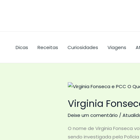
Ir
para
o
conteúdo
Dicas
Receitas
Curiosidades
Viagens
A
Virginia Fonse
Deixe um comentário
/
Atuali
O nome de Virginia Fonseca vo
sendo investigada pela Políci