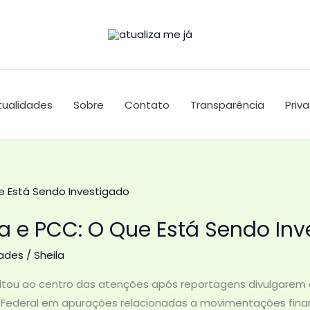
tualidades
Sobre
Contato
Transparência
Priv
ca e PCC: O Que Está Sendo In
dades
/
Sheila
ltou ao centro das atenções após reportagens divulgarem 
a Federal em apurações relacionadas a movimentações finan