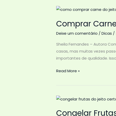
Um
Mergulho
na
Comprar Carne 
História,
Cultura
Deixe um comentário
/
Dicas
/
e
Encantos
Sheila Fernandes – Autora Co
casas, mas muitas vezes pass
importantes de qualidade. Iss
Comprar
Read More »
Carne
do
Jeito
Certo:
Guia
Congelar Frutas
Completo