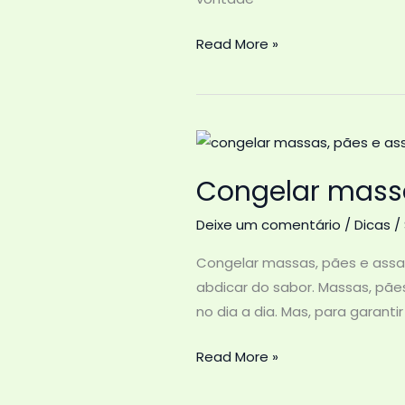
Como
Read More »
congelar
doces
e
sobremesas
Congelar massa
Deixe um comentário
/
Dicas
/
Congelar massas, pães e assa
abdicar do sabor. Massas, pãe
no dia a dia. Mas, para garanti
Congelar
Read More »
massas,
pães