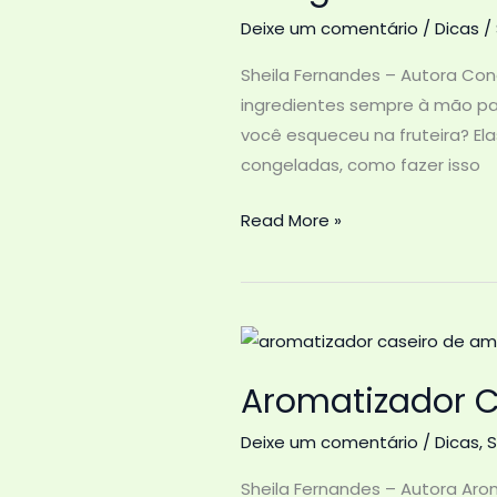
Deixe um comentário
/
Dicas
/
Sheila Fernandes – Autora Cong
ingredientes sempre à mão pa
você esqueceu na fruteira? Ela
congeladas, como fazer isso
Congelar
Read More »
Frutas
do
Jeito
Certo
Aromatizador C
Deixe um comentário
/
Dicas
,
S
Sheila Fernandes – Autora Aro