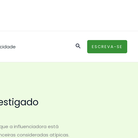
Pesquisar
acidade
ESCREVA-SE
vestigado
que a influenciadora está
ceiras consideradas atípicas.