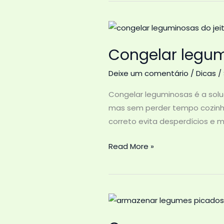
e
assados
do
Congelar legum
jeito
certo
Deixe um comentário
/
Dicas
/
Congelar leguminosas é a solu
mas sem perder tempo cozinhan
correto evita desperdícios e m
Congelar
Read More »
leguminosas
do
jeito
certo