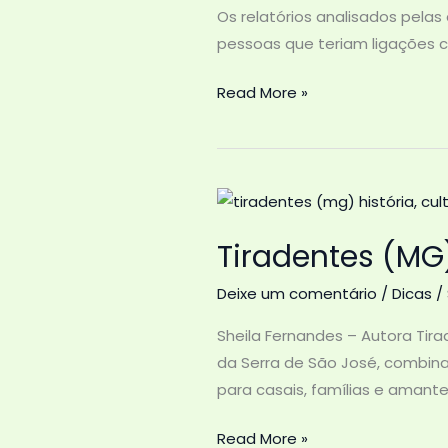
Os relatórios analisados pela
pessoas que teriam ligações c
Virginia
Read More »
Fonseca
e
PCC:
O
Que
Tiradentes (MG)
Está
Sendo
Deixe um comentário
/
Dicas
/
Investigado
Sheila Fernandes – Autora Tir
da Serra de São José, combin
para casais, famílias e amante
Tiradentes
Read More »