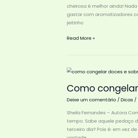
cheirosa é melhor ainda! Nada
gastar com aromatizadores car
jeitinho
Aromatizador
Read More »
Caseiro
de
ambientes
Como congelar
Deixe um comentário
/
Dicas
/
Sheila Fernandes – Autora Co
tempo. Sabe aquele pedaço de
terceiro dia? Pois é: em vez 
vontade