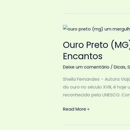
(MG):
História,
Cultura
e
Charme
Ouro Preto (MG)
Encantos
Deixe um comentário
/
Dicas
,
S
Sheila Fernandes – Autora Viaja
do ouro no século XVIII, é ho
reconhecido pela UNESCO. Com 
Ouro
Read More »
Preto
(MG):