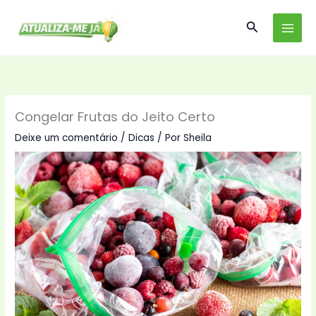
Ir
Pesquisar
para
o
conteúdo
Congelar Frutas do Jeito Certo
Deixe um comentário
/
Dicas
/ Por
Sheila